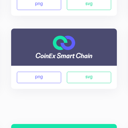
png
svg
png
svg