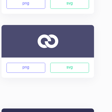
png
svg
png
svg