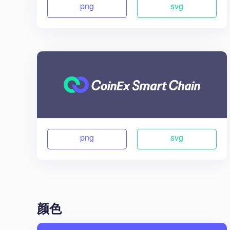
png
svg
png
svg
颜色